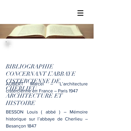
BIBLIOGRAPHIE
BIBLIOGRAPHIE
CONCERNANT L’ABBAYE
CISTERCIENNE DE
AUBERT Marcel – L’architecture
CHERLIEU.
cistercienne en France – Paris 1947
ARCHITECTURE ET
HISTOIRE
BESSON Louis ( abbé ) – Mémoire
historique sur l’abbaye de Cherlieu –
Besançon 1847