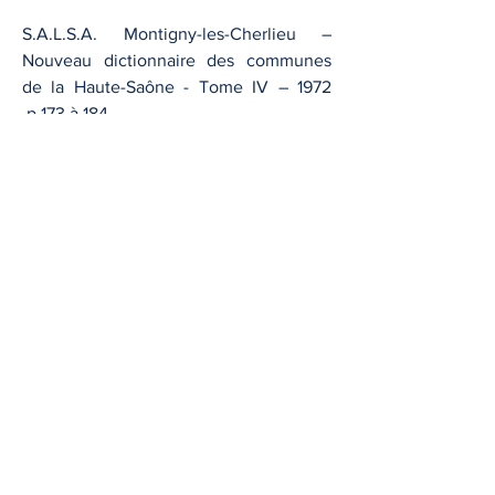
S.A.L.S.A. Montigny-les-Cherlieu –
Nouveau dictionnaire des communes
de la Haute-Saône - Tome IV – 1972
p.173 à 184
SILL J. - DRAC Cherlieu - Consolidation
de l'arase supérieure -
17-11-1989
SITES CISTERCIENS D’EUROPE –
Charte européenne des abbayes et
sites cisterciens. Bilingue français-
anglais 2011 – Cherlieu p. 55 - texte
Kempf J.P. – Trad. Mme Martig
Société française d'Archéologie - "L'art
de bâtir en Franche Comté au siècle
des lumières" - Congrès archéologique
de France - Haute Saône - 10-