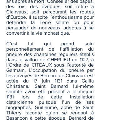
ans après sa mort. Conseiller des papes,
des rois, des évêques, soit retiré à
Clairvaux, soit parcourant les routes
d’Europe, il suscite l’enthousiasme pour
défendre la Terre sainte ou pour
persuader de nouveaux adeptes à se
convertir à la vie monastique.
C’est lui qui prend soin
personnellement de l’affiliation du
prieuré des chanoines réguliers établis
dans le vallon de CHERLIEU en 1127, à
l’Ordre de CITEAUX sous l’autorité de
Germain. L’occupation du prieuré par
les envoyés de Bernard de Clairvaux est
actée du 17 juin 1131 dans Gallia
Christiana. Saint Bernard lui-même
semble avoir été présent à la mi-juin
1131 lors de cette installation
cistercienne puisque l’un de ses
biographes, Guillaume, abbé de Saint
Thierry raconte qu’en se rendant à
Besançon à cette époque, Bernard de
Clairvaux a guéri à CHERLIEU un jeune
homme malade des yeux. Geoffroy de
Clairvaux explique à son tour qu’en
1148, BERNARD de passage à CHERLIEU