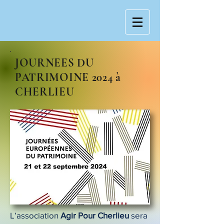
JOURNEES DU
PATRIMOINE 2024 à
CHERLIEU
L’association
Agir Pour Cherlieu
sera